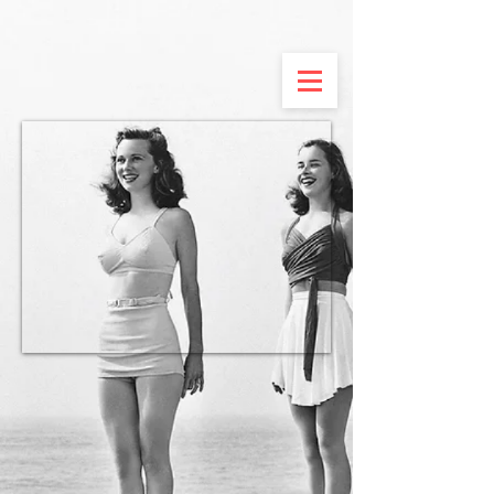
UA-143762966-1