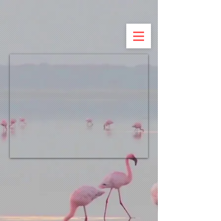
UA-143762966-1